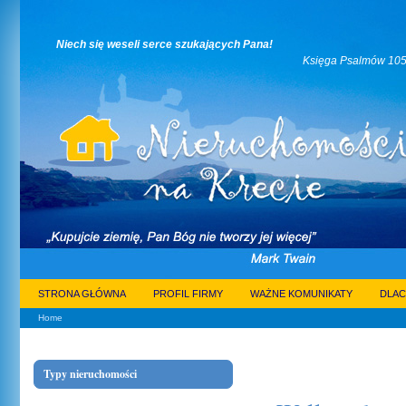
Niech się weseli serce szukających Pana!
Księga Psalmów 105:3
STRONA GŁÓWNA
PROFIL FIRMY
WAŻNE KOMUNIKATY
DLAC
Home
Typy nieruchomości