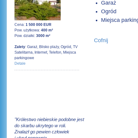
Garaż
Ogród
Miejsca parki
Cena:
1 500 000 EUR
Pow. użytkowa:
400 m²
Pow. działki:
3000 m²
Cofnij
Zalety
: Garaż, Blisko plaży, Ogród, TV
Satelitarna, Internet, Telefon, Miejsca
parkingowe
Detale
"Królestwo niebieskie podobne jest
do skarbu ukrytego w roli.
Znalazł go pewien człowiek
i ukrył ponownie.