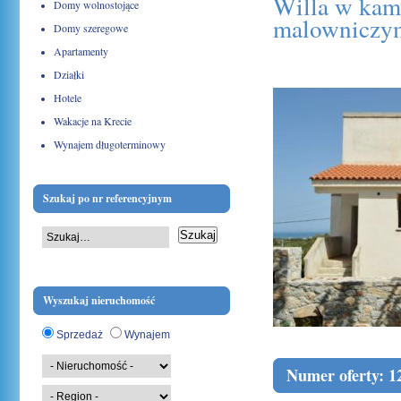
Willa w kame
Domy wolnostojące
malowniczy
Domy szeregowe
Apartamenty
Działki
14 października 2013
Hotele
Wakacje na Krecie
Wynajem długoterminowy
Szukaj po nr referencyjnym
Wyszukaj nieruchomość
Sprzedaż
Wynajem
Numer oferty: 1