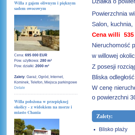
Działka o powi
Willa z gajem oliwnym i pięknym
sadem owocowym
Powierzchnia wi
Salon, kuchnia, 
Cena willi 535
Nieruchomość po
w willowej okolic
Cena:
695 000 EUR
Pow. użytkowa:
280 m²
Z posesji rozci
Pow. działki:
2000 m²
Bliska odległość
Zalety
: Garaż, Ogród, Internet,
Kominek, Telefon, Miejsca parkingowe
W cenę nieruch
Detale
o powierzchni 
Willa położona w przepięknej
okolicy - z widokiem na morze i
miasto Chania
Zalety:
Blisko plaży