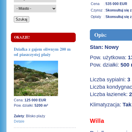
Cena
:
535 000 EUR
Czynsz
:
Skonsultuj się 
Opłaty
:
Skonsultuj się 
Opis:
OKAZJE!
Stan: Nowy
Działka z gajem oliwnym 200 m
od piaszczystej plaży
Pow. użytkowa:
1
Pow. działki:
500 
Liczba sypialni:
3
Liczba kondygnac
Liczba łazienek:
2
Cena:
125 000 EUR
Klimatyzacja:
Tak
Pow. działki:
5200 m²
Zalety
: Blisko plaży
Willa
Detale