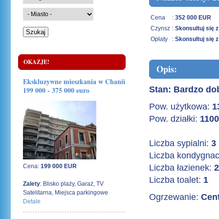
Cena
:
352 000 EUR
Czynsz
:
Skonsultuj się 
Opłaty
:
Skonsultuj się 
OKAZJE!
Opis:
Ekskluzywne mieszkania w Chanii
Stan: Bardzo do
199 000 - 375 000 euro
Pow. użytkowa:
1
Pow. działki:
1100
Liczba sypialni:
3
Liczba kondygnac
Cena:
199 000 EUR
Liczba łazienek:
2
Liczba toalet:
1
Zalety
: Blisko plaży, Garaż, TV
Satelitarna, Miejsca parkingowe
Ogrzewanie:
Cent
Detale