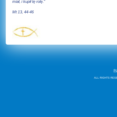
miał, i kupił tę rolę."
Mt 13, 44-46
Po
ALL RIGHTS RES