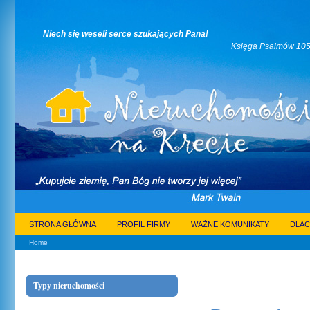
Niech się weseli serce szukających Pana!
Księga Psalmów 105:3
STRONA GŁÓWNA
PROFIL FIRMY
WAŻNE KOMUNIKATY
DLAC
Home
Typy nieruchomości