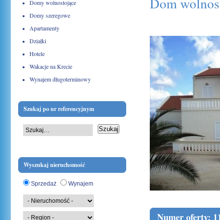
Dom wolnost
Domy wolnostojące
Domy szeregowe
Apartamenty
04 sierpnia 2010
Działki
Hotele
Wakacje na Krecie
Wynajem długoterminowy
Szukaj po nr referencyjnym
Wyszukaj nieruchomość
Sprzedaż
Wynajem
Numer oferty: 1