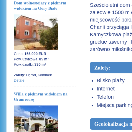
Dom wolnostojący z pięknym
Sześcioletni dom
widokiem na Góry Białe
zaledwie 1500 m o
miejscowość poło
Chanii
przyciąga l
Kamyczkowa plaża
greckie tawerny i
zarówno miłośnik
Cena:
156 000 EUR
Pow. użytkowa:
85 m²
Pow. działki:
330 m²
Zalety:
Zalety
: Ogród, Kominek
Blisko plaży
Detale
Internet
Willa z pięknym widokiem na
Telefon
Gramvousę
Miejsca parki
Geolokalizacja 