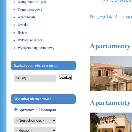
<< pierwsza
Domy wolnostojące
Domy szeregowe
Apartamenty
Sortuj wg daty
|
Sortuj wg
Działki
Hotele
Wakacje na Krecie
Apartamenty 
Wynajem długoterminowy
05 sierpnia 2010
Szukaj po nr referencyjnym
Wyszukaj nieruchomość
Apartamenty 
Sprzedaż
Wynajem
05 sierpnia 2010