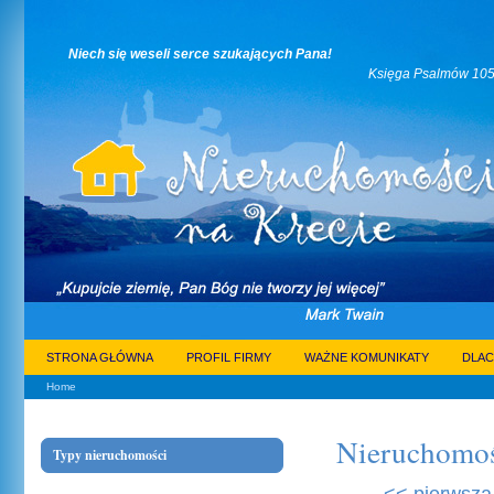
Niech się weseli serce szukających Pana!
Księga Psalmów 105:3
STRONA GŁÓWNA
PROFIL FIRMY
WAŻNE KOMUNIKATY
DLAC
Home
Nieruchomoś
Typy nieruchomości