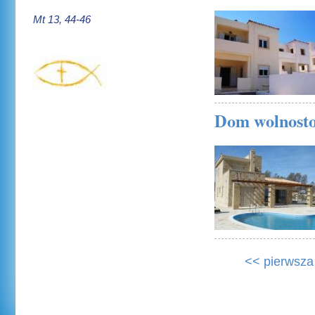
24 czerwca 2010
Mt 13, 44-46
Dom wolnosto
27 kwietnia 2010
<< pierwsza