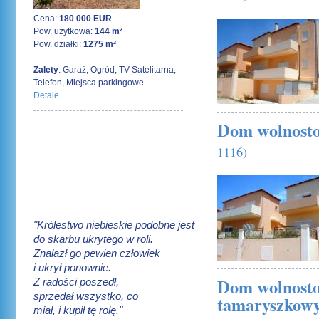
25 czerwca 2010
Cena:
180 000 EUR
Pow. użytkowa:
144 m²
Pow. działki:
1275 m²
Zalety
: Garaż, Ogród, TV Satelitarna,
Telefon, Miejsca parkingowe
Detale
Dom wolnosto
1116)
24 czerwca 2010
"Królestwo niebieskie podobne jest
do skarbu ukrytego w roli.
Znalazł go pewien człowiek
i ukrył ponownie.
Dom wolnosto
Z radości poszedł,
sprzedał wszystko, co
tamaryszkow
miał, i kupił tę rolę."