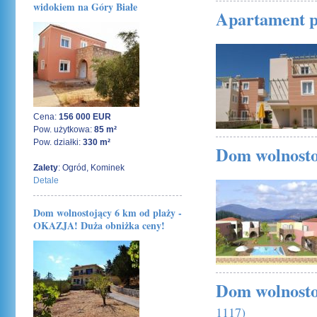
widokiem na Góry Białe
Apartament pr
25 czerwca 2010
Cena:
156 000 EUR
Pow. użytkowa:
85 m²
Pow. działki:
330 m²
Dom wolnosto
Zalety
: Ogród, Kominek
25 czerwca 2010
Detale
Dom wolnostojący 6 km od plaży -
OKAZJA! Duża obniżka ceny!
Dom wolnostoj
1117)